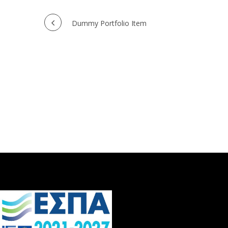
Πλοήγηση
Dummy Portfolio Item
άρθρων