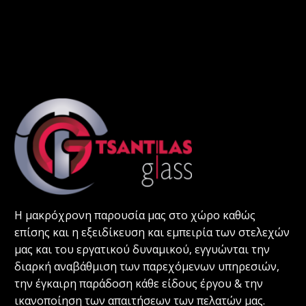
Η μακρόχρονη παρουσία μας στο χώρο καθώς
επίσης και η εξειδίκευση και εμπειρία των στελεχών
μας και του εργατικού δυναμικού, εγγυώνται την
διαρκή αναβάθμιση των παρεχόμενων υπηρεσιών,
την έγκαιρη παράδοση κάθε είδους έργου & την
ικανοποίηση των απαιτήσεων των πελατών μας.